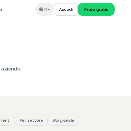
i
IT
Accedi
Prova gratis
 aziende.
lienti
Per settore
Stagionale