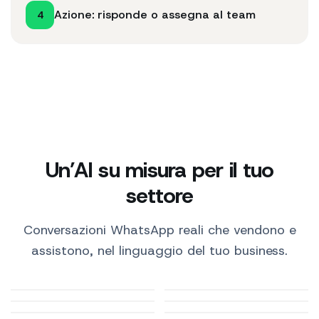
Azione: risponde o assegna al team
4
Un’AI su misura per il tuo
settore
Conversazioni WhatsApp reali che vendono e
assistono, nel linguaggio del tuo business.
Studi medici
E-commerce
Ristorazione
Automotive
Beauty e benessere
Turismo e hotel
Farmacie
Palestre e fitness
Immobiliari
Studi professionali