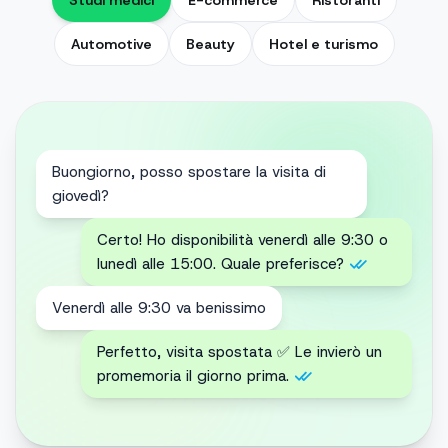
Studi medici
E-commerce
Ristoranti
Automotive
Beauty
Hotel e turismo
Ciao! Il mio ordine #4521 è già stato
spedito?
Ciao Laura! Sì, è partito oggi 📦 Ecco il
tracking: arrivo previsto giovedì.
Perfetto. Posso ancora aggiungere un
articolo?
L'ordine è già in viaggio, ma ti ho creato
un codice sconto del 10% per il prossimo
😊