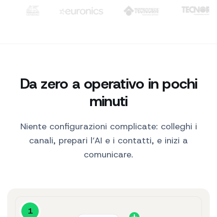
pelle.
Clienti: TIM, WindTre, Generali, Euronics, Tecnocasa, Tecno
10:30
Ciao! 👋 Ecco i nostri
best seller per te.
10:30
Siero Idratante
$29
Vedi prodotto ↗
Perfetto, lo prendo.
Da zero a operativo in pochi
10:31
SendApp AI
minuti
Niente configurazioni complicate: colleghi i
canali, prepari l’AI e i contatti, e inizi a
comunicare.
1